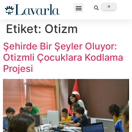
Etiket:
Otizm
Şehirde Bir Şeyler Oluyor:
Otizmli Çocuklara Kodlama
Projesi