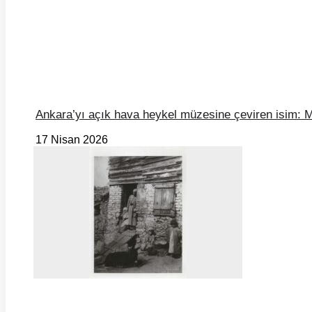
Ankara’yı açık hava heykel müzesine çeviren isim: 
17 Nisan 2026