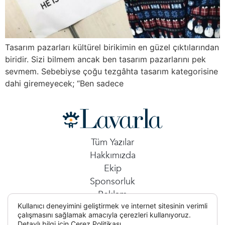
Tasarım pazarları kültürel birikimin en güzel çıktılarından
biridir. Sizi bilmem ancak ben tasarım pazarlarını pek
sevmem. Sebebiyse çoğu tezgâhta tasarım kategorisine
dahi giremeyecek; “Ben sadece
Tüm Yazılar
Hakkımızda
Ekip
Sponsorluk
Reklam
Kullanıcı deneyimini geliştirmek ve internet sitesinin verimli
İletişim
çalışmasını sağlamak amacıyla çerezleri kullanıyoruz.
Detaylı bilgi için
Çerez Politikası.