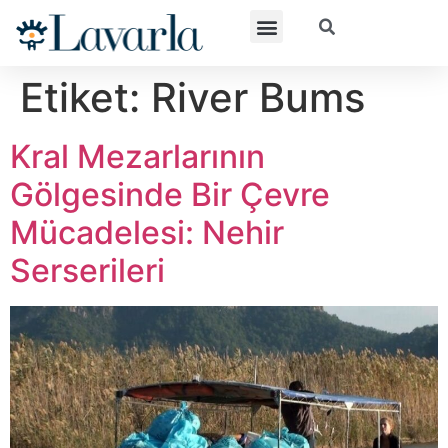
Etiket:
River Bums
Kral Mezarlarının
Gölgesinde Bir Çevre
Mücadelesi: Nehir
Serserileri