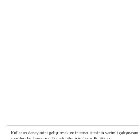
Kullanıcı deneyimini geliştirmek ve internet sitesinin verimli çalışması
çerezleri kullanıyoruz. Detaylı bilgi için
Çerez Politikası.