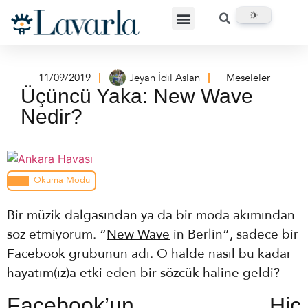
11/09/2019
Jeyan İdil Aslan
Meseleler
Üçüncü Yaka: New Wave
Nedir?
Okuma Modu
Bir müzik dalgasından ya da bir moda akımından
söz etmiyorum. “
New Wave
in Berlin”, sadece bir
Facebook grubunun adı. O halde nasıl bu kadar
hayatım(ız)a etki eden bir sözcük haline geldi?
Facebook’un Hiç