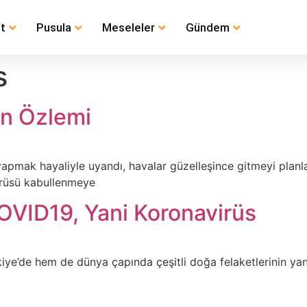
t
Pusula
Meseleler
Gündem
s
in Özlemi
apmak hayaliyle uyandı, havalar güzelleşince gitmeyi planlad
virüsü kabullenmeye
COVID19, Yani Koronavirüs
ürkiye’de hem de dünya çapında çeşitli doğa felaketlerinin ya