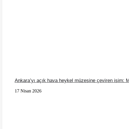
Ankara’yı açık hava heykel müzesine çeviren isim: 
17 Nisan 2026