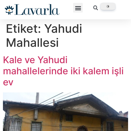
Etiket:
Yahudi
Mahallesi
Kale ve Yahudi
mahallelerinde iki kalem işli
ev