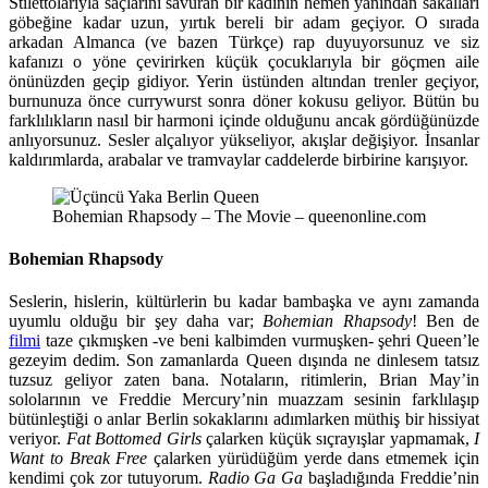
Stilettolarıyla saçlarını savuran bir kadının hemen yanından sakalları
göbeğine kadar uzun, yırtık bereli bir adam geçiyor. O sırada
arkadan Almanca (ve bazen Türkçe) rap duyuyorsunuz ve siz
kafanızı o yöne çevirirken küçük çocuklarıyla bir göçmen aile
önünüzden geçip gidiyor. Yerin üstünden altından trenler geçiyor,
burnunuza önce currywurst sonra döner kokusu geliyor. Bütün bu
farklılıkların nasıl bir harmoni içinde olduğunu ancak gördüğünüzde
anlıyorsunuz. Sesler alçalıyor yükseliyor, akışlar değişiyor. İnsanlar
kaldırımlarda, arabalar ve tramvaylar caddelerde birbirine karışıyor.
Bohemian Rhapsody – The Movie – queenonline.com
Bohemian Rhapsody
Seslerin, hislerin, kültürlerin bu kadar bambaşka ve aynı zamanda
uyumlu olduğu bir şey daha var;
Bohemian
Rhapsody
! Ben de
filmi
taze çıkmışken -ve beni kalbimden vurmuşken- şehri Queen’le
gezeyim dedim. Son zamanlarda Queen dışında ne dinlesem tatsız
tuzsuz geliyor zaten bana. Notaların, ritimlerin, Brian May’in
sololarının ve Freddie Mercury’nin muazzam sesinin farklılaşıp
bütünleştiği o anlar Berlin sokaklarını adımlarken müthiş bir hissiyat
veriyor.
Fat Bottomed Girls
çalarken küçük sıçrayışlar yapmamak,
I
Want to Break Free
çalarken yürüdüğüm yerde dans etmemek için
kendimi çok zor tutuyorum.
Radio
Ga Ga
başladığında Freddie’nin