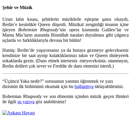
Şehir ve Müzik
Uzun lafın kısası, şehirlerin müziklerle eşleşme şansı olsaydı,
Berlin’e kesinlikle Queen düşerdi. Müzikal zenginliği insanın içine
işleyen
Bohemian Rhapsody
’nin opera kısmında Galileo’lar ve
Mama Mia’ların arasında Bismillah naraları duyulması gibi çılgınca
uçlarda ve farklılıklarıyla devasa bir bütün!
Hamiş: Berlin’de yaşıyorsanız ya da buraya gezmeye gelecekseniz
kendinize bir saat ayırıp kulaklıklarınızı takın ve Queen dinleyerek
sokaklarda gezin. (Dans etmek isterseniz -isteyeceksiniz- utanmayın,
Berlin delileri çok sever ve Freddie de dans etmenizi isterdi.)
“Üçüncü Yaka nedir?” sorusunun yanıtını öğrenmek ve yazı
dizisinin ilk bölümünü okumak için bu
bağlantıya
tıklayabilirsiniz.
Bohemian Rhapsody ve son dönemin içinden müzik geçen filmleri
ile ilgili
şu yazıya
göz atabilirsiniz!