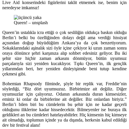
Live Aid konserindeki figürlerini taklit etmemek ise, benim için
neredeyse imkansız!
Queen! – unsplash
Queen’in ustalıkla icra ettiği o çok sesliliğin oldukça baskın olduğu
Berlin’i belki bu özelliğinden dolayı değil ama verdiği hissiyat
açısından doğup büyüdüğüm Ankara’ya da çok benzetiyorum.
Sokaklarındaki aşinalık sizi öyle içine çekiyor ki uzun zaman sonra
oraya dönünce şehri karşınıza alıp sohbet edesiniz geliyor. Bu iki
şehir size hiçbir zaman arkasını dönmüyor, bütün uyumsuz
parçalarıyla sizi yeniden kucaklıyor. Tıpkı Queen’in, ilk gençlik
yıllarımdan beri, her yeniden dinleyişimde beni tutup kendine
çekmesi gibi.
Bohemian Rhapsody filminde, şöyle bir replik var, Freddie’nin
söylediği, “Biz dört uyumsuzuz. Birbirimize ait değiliz. Diğer
uyumsuzlar için çalıyoruz. Odanın arkasında duran kimsesizler,
eminiz ki onlar da birbirlerine ait değiller. Biz onlardan biriyiz.”
Berlin’i bilen biri bu cümlelerin bu şehir için ne kadar geçerli
olduğunu iliklerine kadar hissedecektir. Bilmeyenler ise buraya ilk
geldikleri an bu cümleleri hatırlayabilirler. Hiç kimsenin hiç kimseye
ait olmadığı, toplumun içinde ya da dışında, herkesin kabul edildiği
dev bir festival alanı!