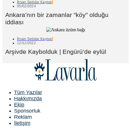
İhsan Seddar Kaynar
05/02/2024
Ankara’nın bir zamanlar “köy” olduğu
iddiası
İhsan Seddar Kaynar
12/12/2022
Arşivde Kaybolduk | Engürü’de eylül
Tüm Yazılar
Hakkımızda
Ekip
Sponsorluk
Reklam
İletişim