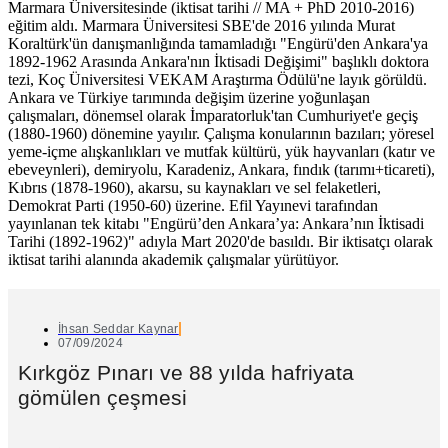
Marmara Üniversitesinde (iktisat tarihi // MA + PhD 2010-2016)
eğitim aldı. Marmara Üniversitesi SBE'de 2016 yılında Murat
Koraltürk'ün danışmanlığında tamamladığı "Engürü'den Ankara'ya
1892-1962 Arasında Ankara'nın İktisadi Değişimi" başlıklı doktora
tezi, Koç Üniversitesi VEKAM Araştırma Ödülü'ne layık görüldü.
Ankara ve Türkiye tarımında değişim üzerine yoğunlaşan
çalışmaları, dönemsel olarak İmparatorluk'tan Cumhuriyet'e geçiş
(1880-1960) dönemine yayılır. Çalışma konularının bazıları; yöresel
yeme-içme alışkanlıkları ve mutfak kültürü, yük hayvanları (katır ve
ebeveynleri), demiryolu, Karadeniz, Ankara, fındık (tarımı+ticareti),
Kıbrıs (1878-1960), akarsu, su kaynakları ve sel felaketleri,
Demokrat Parti (1950-60) üzerine. Efil Yayınevi tarafından
yayınlanan tek kitabı "Engürü’den Ankara’ya: Ankara’nın İktisadi
Tarihi (1892-1962)" adıyla Mart 2020'de basıldı. Bir iktisatçı olarak
iktisat tarihi alanında akademik çalışmalar yürütüyor.
İhsan Seddar Kaynar
07/09/2024
Kırkgöz Pınarı ve 88 yılda hafriyata
gömülen çeşmesi